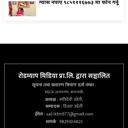
ग्यास नपाए ९८५१११६७७३ मा फोन गर्नु
रोडम्याप मिडिया प्रा.लि. द्वारा सञ्चालित
सूचना तथा प्रशारण विभाग दर्ता नम्बर
:
४६८४
(अनामनगर, काठमाडौं)
अध्यक्ष
: सतिदेवी उप्रेती,
सम्पादक
: डिआर उप्रेती
ईमेल
:
sati.ktm977@gmail.com
सम्पर्क
: 9829304823