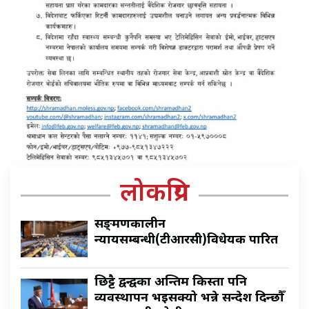
लोकप्रिय
सङ्क्रमणकालीन
न्यायसम्बन्धी(टीआरसी)विधेयक पारित
छिट्टै द्वन्द्वका अन्तिम किस्ता पनि
व्यवस्थापन भइसक्यो भन्ने सन्देश दिन्छौँ