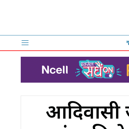
ग
आदिवासी ज