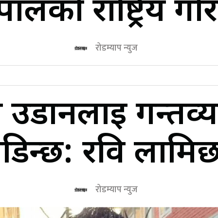
पालको राष्ट्रिय गौरव
रोडम्याप न्युज
उडानलाई गन्तव्यमा
डिन्छ: रवि लामिछ
रोडम्याप न्युज