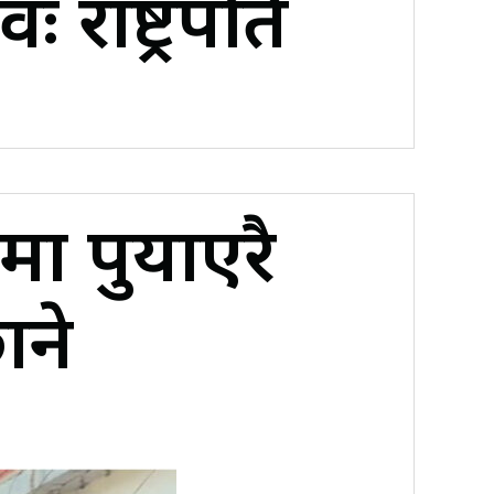
ः राष्ट्रपति
 पुर्याएरै
ाने