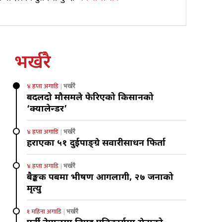
भर्खरै
४ हप्ता अगाडि
भर्खरै
बदलिँदो मौसमले फेरिएको किसानको
‘क्यालेन्डर’
४ हप्ता अगाडि
भर्खरै
हराएका ५१ दुईपाङ्ग्रे सवारीसाधन फिर्ता
४ हप्ता अगाडि
भर्खरै
बैङ्कक पबमा भीषण आगलागी, २७ जनाको
मृत्यु
१ महिना अगाडि
भर्खरै