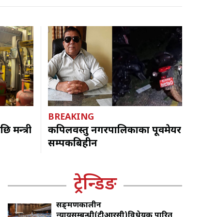
BREAKING
 मन्त्री
कपिलवस्तु नगरपालिकाका पूर्वमेयर
सम्पर्कबिहीन
ट्रेन्डिङ
सङ्क्रमणकालीन
न्यायसम्बन्धी(टीआरसी)विधेयक पारित