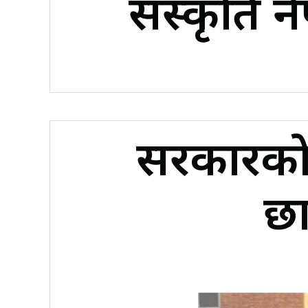
संस्कृति ने
सरकारकाे 
छा