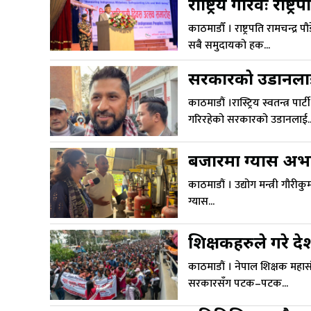
राष्ट्रिय गौरवः राष्ट्रप
काठमाडौँ । राष्ट्रपति रामचन्द्
सबै समुदायको हक...
सरकारकाे उडानलाई ग
काठमाडौं ।रास्ट्रिय स्वतन्त्र प
गरिरहेको सरकारको उडानलाई..
बजारमा ग्यास अभा
काठमाडौं । उद्योग मन्त्री गौर
ग्यास...
शिक्षकहरुले गरे 
काठमाडौं । नेपाल शिक्षक महा
सरकारसँग पटक–पटक...