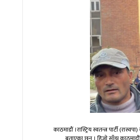
काठमाडौं ।रास्ट्रिय स्वतन्त्र पार्टी (रा
बताएका छन् । हिजाे साँझ काठमाडौं