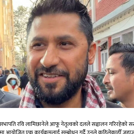
स्वपा) सभापति रवि लामिछानेले आफू नेतृत्वको दलले सञ्चालन गरिरहेको सर
मा आयोजित एक कार्यक्रमलाई सम्बोधन गर्दै उनले कहिलेकाहीँ जहाज ब