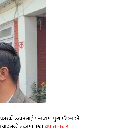
कारको उडानलाई गन्तव्यमा पुर्‍याएरै छाड्ने
ादलको टुक्रामा पुग्दा
थप समाचार