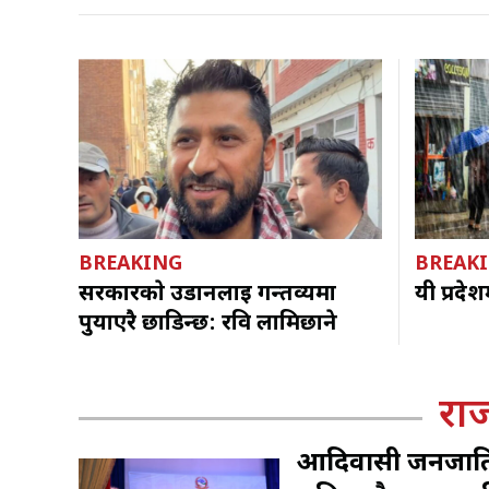
BREAKING
BREAK
सरकारकाे उडानलाई गन्तव्यमा
यी प्रदे
पुर्याएरै छाडिन्छ: रवि लामिछाने
रा
आदिवासी जनजातिको