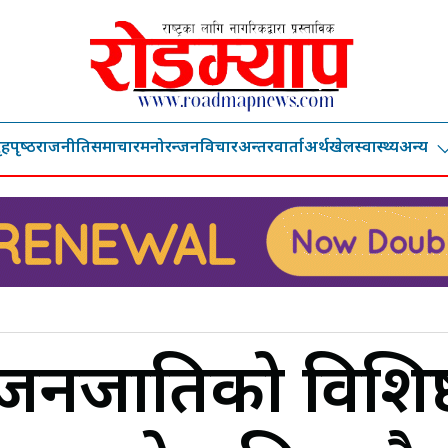
ृहपृष्‍ठ
राजनीति
समाचार
मनोरन्जन
विचार
अन्तरवार्ता
अर्थ
खेल
स्वास्थ्य
अन्य
नजातिको विशिष्