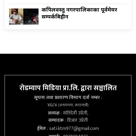
कपिलवस्तु नगरपालिकाका पूर्वमेयर
सम्पर्कबिहीन
रोडम्याप मिडिया प्रा.लि. द्वारा सञ्चालित
सूचना तथा प्रशारण विभाग दर्ता नम्बर
:
४६८४
(अनामनगर, काठमाडौं)
अध्यक्ष
: सतिदेवी उप्रेती,
सम्पादक
: डिआर उप्रेती
ईमेल
:
sati.ktm977@gmail.com