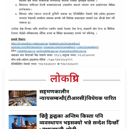
लोकप्रिय
सङ्क्रमणकालीन
न्यायसम्बन्धी(टीआरसी)विधेयक पारित
छिट्टै द्वन्द्वका अन्तिम किस्ता पनि
व्यवस्थापन भइसक्यो भन्ने सन्देश दिन्छौँ