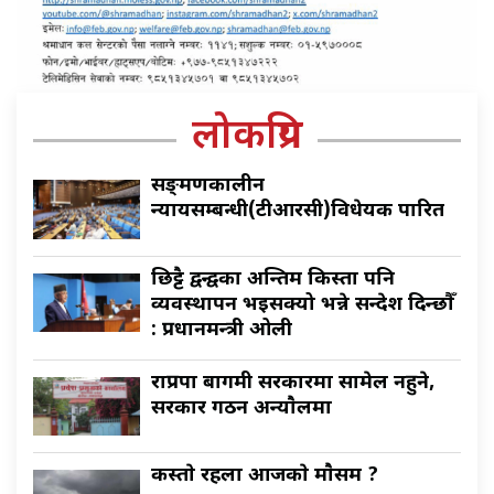
लोकप्रिय
सङ्क्रमणकालीन
न्यायसम्बन्धी(टीआरसी)विधेयक पारित
छिट्टै द्वन्द्वका अन्तिम किस्ता पनि
व्यवस्थापन भइसक्यो भन्ने सन्देश दिन्छौँ
: प्रधानमन्त्री ओली
राप्रपा बागमी सरकारमा सामेल नहुने,
सरकार गठन अन्याैलमा
कस्ताे रहला आजकाे माैसम ?