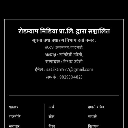
रोडम्याप मिडिया प्रा.लि. द्वारा सञ्चालित
सूचना तथा प्रशारण विभाग दर्ता नम्बर
:
४६८४
(अनामनगर, काठमाडौं)
अध्यक्ष
: सतिदेवी उप्रेती,
सम्पादक
: डिआर उप्रेती
ईमेल
:
sati.ktm977@gmail.com
सम्पर्क
: 9829304823
गृहपृष्‍ठ
अर्थ
हाम्रो बारेमा
राजनीति
खेल
सम्पर्क
समाचार
विश्व
बिज्ञापन