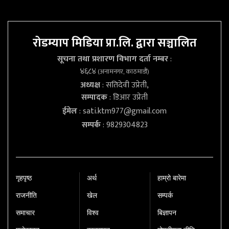
रोडम्याप मिडिया प्रा.लि. द्वारा सञ्चालित
सूचना तथा प्रशारण विभाग दर्ता नम्बर
:
४६८४
(अनामनगर, काठमाडौं)
अध्यक्ष
: सतिदेवी उप्रेती,
सम्पादक
: डिआर उप्रेती
ईमेल
:
sati.ktm977@gmail.com
सम्पर्क
: 9829304823
गृहपृष्‍ठ
अर्थ
हाम्रो बारेमा
राजनीति
खेल
सम्पर्क
समाचार
विश्व
बिज्ञापन