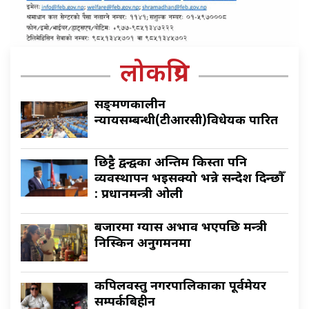
लोकप्रिय
सङ्क्रमणकालीन
न्यायसम्बन्धी(टीआरसी)विधेयक पारित
छिट्टै द्वन्द्वका अन्तिम किस्ता पनि
व्यवस्थापन भइसक्यो भन्ने सन्देश दिन्छौँ
: प्रधानमन्त्री ओली
बजारमा ग्यास अभाव भएपछि मन्त्री
निस्किन अनुगमनमा
कपिलवस्तु नगरपालिकाका पूर्वमेयर
सम्पर्कबिहीन