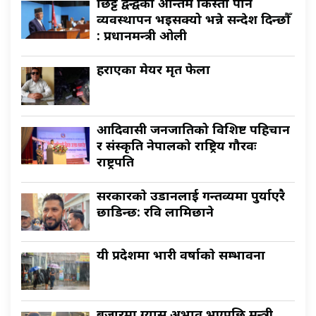
छिट्टै द्वन्द्वका अन्तिम किस्ता पनि
व्यवस्थापन भइसक्यो भन्ने सन्देश दिन्छौँ
: प्रधानमन्त्री ओली
हराएका मेयर मृत फेला
आदिवासी जनजातिको विशिष्ट पहिचान
र संस्कृति नेपालको राष्ट्रिय गौरवः
राष्ट्रपति
सरकारकाे उडानलाई गन्तव्यमा पुर्याएरै
छाडिन्छ: रवि लामिछाने
यी प्रदेशमा भारी वर्षाकाे सम्भावना
बजारमा ग्यास अभाव भएपछि मन्त्री