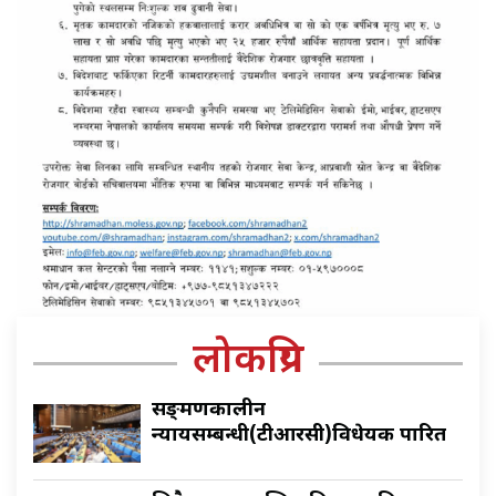
लोकप्रिय
सङ्क्रमणकालीन
न्यायसम्बन्धी(टीआरसी)विधेयक पारित