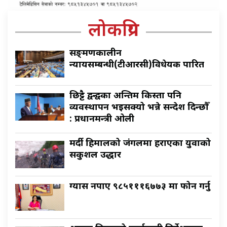
लोकप्रिय
सङ्क्रमणकालीन
न्यायसम्बन्धी(टीआरसी)विधेयक पारित
छिट्टै द्वन्द्वका अन्तिम किस्ता पनि
व्यवस्थापन भइसक्यो भन्ने सन्देश दिन्छौँ
: प्रधानमन्त्री ओली
मर्दी हिमालको जंगलमा हराएका युवाको
सकुशल उद्धार
ग्यास नपाए ९८५१११६७७३ मा फोन गर्नु