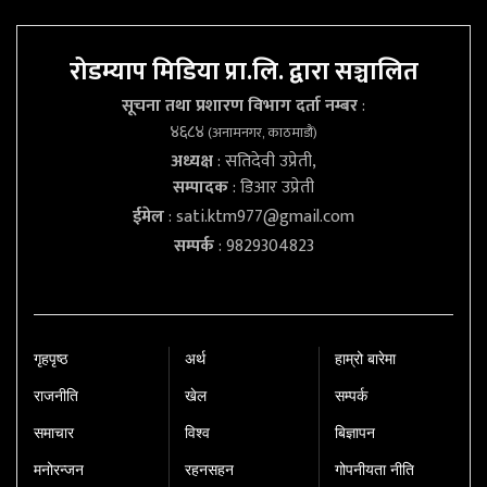
रोडम्याप मिडिया प्रा.लि. द्वारा सञ्चालित
सूचना तथा प्रशारण विभाग दर्ता नम्बर
:
४६८४
(अनामनगर, काठमाडौं)
अध्यक्ष
: सतिदेवी उप्रेती,
सम्पादक
: डिआर उप्रेती
ईमेल
:
sati.ktm977@gmail.com
सम्पर्क
: 9829304823
गृहपृष्‍ठ
अर्थ
हाम्रो बारेमा
राजनीति
खेल
सम्पर्क
समाचार
विश्व
बिज्ञापन
मनोरन्जन
रहनसहन
गोपनीयता नीति