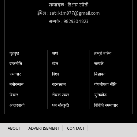
सम्पादक
: डिआर उप्रेती
ईमेल
:
sati.ktm977@gmail.com
सम्पर्क
: 9829304823
गृहपृष्‍ठ
अर्थ
हाम्रो बारेमा
राजनीति
खेल
सम्पर्क
समाचार
विश्व
बिज्ञापन
मनोरन्जन
रहनसहन
गोपनीयता नीति
विचार
रोचक खबर
युनिकोड
अन्तरवार्ता
धर्म संस्कृति
विविधि स्ममाचार
ABOUT
ADVERTISEMENT
CONTACT