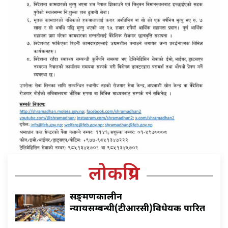
लोकप्रिय
सङ्क्रमणकालीन
न्यायसम्बन्धी(टीआरसी)विधेयक पारित