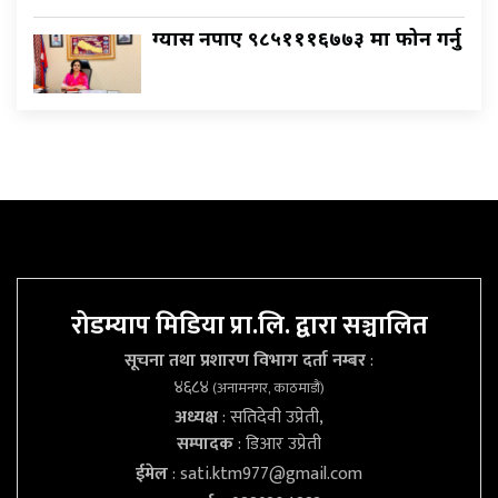
ग्यास नपाए ९८५१११६७७३ मा फोन गर्नु
रोडम्याप मिडिया प्रा.लि. द्वारा सञ्चालित
सूचना तथा प्रशारण विभाग दर्ता नम्बर
:
४६८४
(अनामनगर, काठमाडौं)
अध्यक्ष
: सतिदेवी उप्रेती,
सम्पादक
: डिआर उप्रेती
ईमेल
:
sati.ktm977@gmail.com