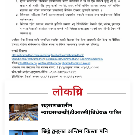
लोकप्रिय
सङ्क्रमणकालीन
न्यायसम्बन्धी(टीआरसी)विधेयक पारित
छिट्टै द्वन्द्वका अन्तिम किस्ता पनि