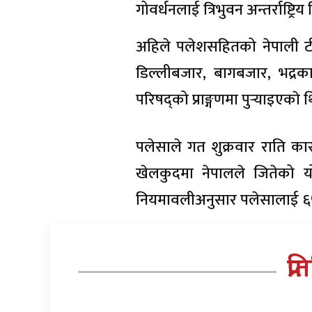
गोवर्धनलाई त्रिभुवन अन्तर्राष्ट
अहिले पलेशसहितको नेपाली टीमल
डिल्लीबजार, बागबजार, भद्रकाली,
परिषद्को प्राङ्गणमा पुर्‍याइएकाे थ
पलेसाले गत शुक्रवार राति क
खेलकुदमा नेपालले जितेको य
नियमावलीअनुसार पलेसालाई ६५ 
प्र