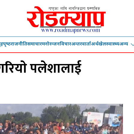
ृहपृष्‍ठ
राजनीति
समाचार
मनोरन्जन
विचार
अन्तरवार्ता
अर्थ
खेल
स्वास्थ्य
अन्य
गरियाे पलेशालाई