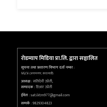
रोडम्याप मिडिया प्रा.लि. द्वारा सञ्चालित
सूचना तथा प्रशारण विभाग दर्ता नम्बर
:
४६८४
(अनामनगर, काठमाडौं)
अध्यक्ष
: सतिदेवी उप्रेती,
सम्पादक
: डिआर उप्रेती
ईमेल
:
sati.ktm977@gmail.com
सम्पर्क
: 9829304823