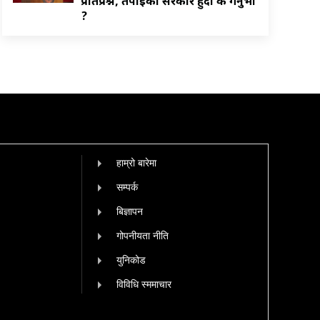
प्रतिप्रश्न, तपाईको सरकार हुँदा के गर्नुभो
?
हाम्रो बारेमा
सम्पर्क
बिज्ञापन
गोपनीयता नीति
युनिकोड
विविधि स्ममाचार