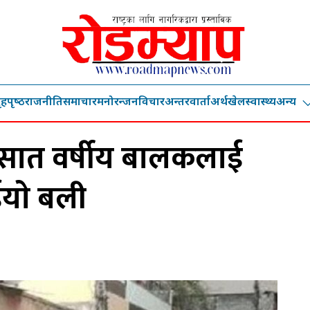
ृहपृष्‍ठ
राजनीति
समाचार
मनोरन्जन
विचार
अन्तरवार्ता
अर्थ
खेल
स्वास्थ्य
अन्य
 सात वर्षीय बालकलाई
याे बली