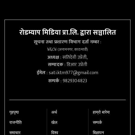
रोडम्याप मिडिया प्रा.लि. द्वारा सञ्चालित
सूचना तथा प्रशारण विभाग दर्ता नम्बर
:
४६८४
(अनामनगर, काठमाडौं)
अध्यक्ष
: सतिदेवी उप्रेती,
सम्पादक
: डिआर उप्रेती
ईमेल
:
sati.ktm977@gmail.com
सम्पर्क
: 9829304823
गृहपृष्‍ठ
अर्थ
हाम्रो बारेमा
राजनीति
खेल
सम्पर्क
समाचार
विश्व
बिज्ञापन