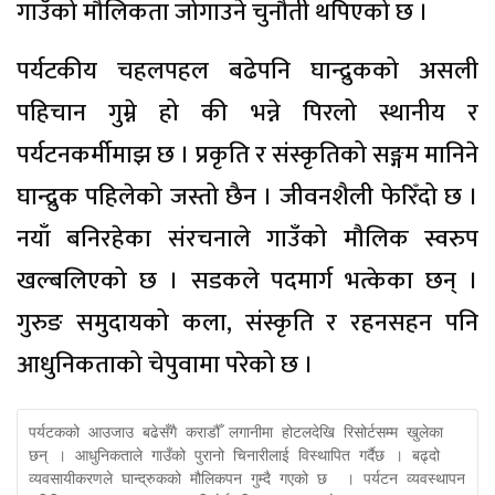
गाउँको मौलिकता जोगाउने चुनौती थपिएको छ ।
पर्यटकीय चहलपहल बढेपनि घान्द्रुकको असली
पहिचान गुम्ने हो की भन्ने पिरलो स्थानीय र
पर्यटनकर्मीमाझ छ । प्रकृति र संस्कृतिको सङ्गम मानिने
घान्द्रुक पहिलेको जस्तो छैन । जीवनशैली फेरिँदो छ ।
नयाँ बनिरहेका संरचनाले गाउँको मौलिक स्वरुप
खल्बलिएको छ । सडकले पदमार्ग भत्केका छन् ।
गुरुङ समुदायको कला, संस्कृति र रहनसहन पनि
आधुनिकताको चेपुवामा परेको छ ।
पर्यटकको आउजाउ बढेसँगै कराडौँ लगानीमा होटलदेखि रिसोर्टसम्म खुलेका 
छन् । आधुनिकताले गाउँको पुरानो चिनारीलाई विस्थापित गर्दैछ । बढ्दो 
व्यवसायीकरणले घान्द्रुकको मौलिकपन गुम्दै गएको छ  । पर्यटन व्यवस्थापन 