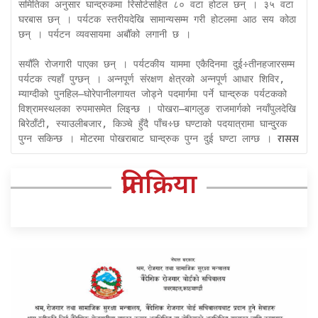
समितिका अनुसार घान्द्रुकमा रिसोर्टसहित ८० वटा होटल छन् । ३५ वटा 
घरबास छन् । पर्यटक स्तरीयदेखि सामान्यसम्म गरी होटलमा आठ सय कोठा 
छन् । पर्यटन व्यवसायमा अर्बौँको लगानी छ । 

सयौँले रोजगारी पाएका छन् । पर्यटकीय याममा एकैदिनमा दुई÷तीनहजारसम्म 
पर्यटक त्यहाँ पुग्छन् । अन्नपूर्ण संरक्षण क्षेत्रको अन्नपूर्ण आधार शिविर, 
म्याग्दीको पुनहिल–घोरेपानीलगायत जोड्ने पदमार्गमा पर्ने घान्द्रुक पर्यटकको 
विश्रामस्थलका रुपमासमेत लिइन्छ । पोखरा–बागलुङ राजमार्गको नयाँपुलदेखि 
बिरेठाँटी, स्याउलीबजार, किञ्चे हुँदै पाँच÷छ घण्टाको पदयात्रामा घान्दु्रक 
रासस
पुग्न सकिन्छ । मोटरमा पोखराबाट घान्द्रुक पुग्न दुई घण्टा लाग्छ । 
प्रतिक्रिया