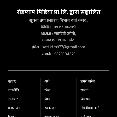
रोडम्याप मिडिया प्रा.लि. द्वारा सञ्चालित
सूचना तथा प्रशारण विभाग दर्ता नम्बर
:
४६८४
(अनामनगर, काठमाडौं)
अध्यक्ष
: सतिदेवी उप्रेती,
सम्पादक
: डिआर उप्रेती
ईमेल
:
sati.ktm977@gmail.com
सम्पर्क
: 9829304823
गृहपृष्‍ठ
अर्थ
हाम्रो बारेमा
राजनीति
खेल
सम्पर्क
समाचार
विश्व
बिज्ञापन
मनोरन्जन
रहनसहन
गोपनीयता नीति
विचार
रोचक खबर
युनिकोड