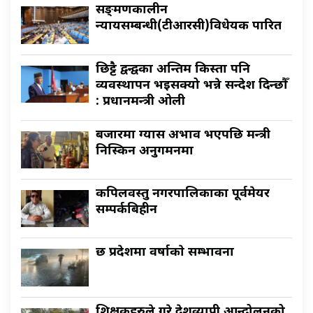
सङ्क्रमणकालीन
न्यायसम्बन्धी(टीआरसी)विधेयक पारित
छिट्टै द्वन्द्वका अन्तिम किस्ता पनि
व्यवस्थापन भइसक्यो भन्ने सन्देश दिन्छौँ
: प्रधानमन्त्री ओली
बजारमा ग्यास अभाव भएपछि मन्त्री
निस्किन अनुगमनमा
कपिलवस्तु नगरपालिकाका पूर्वमेयर
सम्पर्कबिहीन
छ प्रदेशमा वर्षाकाे सम्भावना
शिक्षकहरुले गरे देशव्यापी आन्दोलनको