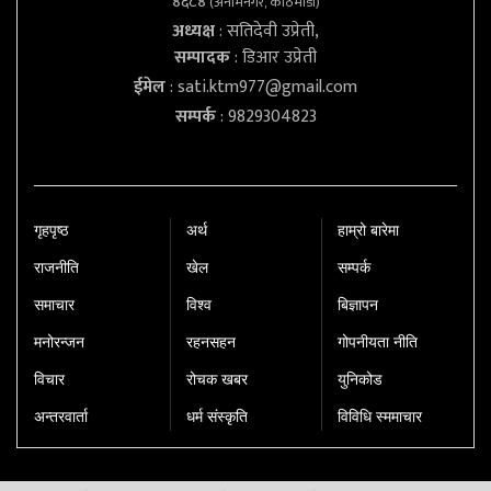
४६८४
(अनामनगर, काठमाडौं)
अध्यक्ष
: सतिदेवी उप्रेती,
सम्पादक
: डिआर उप्रेती
ईमेल
:
sati.ktm977@gmail.com
सम्पर्क
: 9829304823
गृहपृष्‍ठ
अर्थ
हाम्रो बारेमा
राजनीति
खेल
सम्पर्क
समाचार
विश्व
बिज्ञापन
मनोरन्जन
रहनसहन
गोपनीयता नीति
विचार
रोचक खबर
युनिकोड
अन्तरवार्ता
धर्म संस्कृति
विविधि स्ममाचार