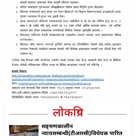
लोकप्रिय
सङ्क्रमणकालीन
न्यायसम्बन्धी(टीआरसी)विधेयक पारित