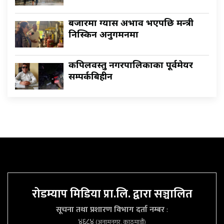
बजारमा ग्यास अभाव भएपछि मन्त्री
निस्किन अनुगमनमा
कपिलवस्तु नगरपालिकाका पूर्वमेयर
सम्पर्कबिहीन
रोडम्याप मिडिया प्रा.लि. द्वारा सञ्चालित
सूचना तथा प्रशारण विभाग दर्ता नम्बर
:
४६८४
(अनामनगर, काठमाडौं)