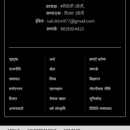
अध्यक्ष
: सतिदेवी उप्रेती,
सम्पादक
: डिआर उप्रेती
ईमेल
:
sati.ktm977@gmail.com
सम्पर्क
: 9829304823
गृहपृष्‍ठ
अर्थ
हाम्रो बारेमा
राजनीति
खेल
सम्पर्क
समाचार
विश्व
बिज्ञापन
मनोरन्जन
रहनसहन
गोपनीयता नीति
विचार
रोचक खबर
युनिकोड
अन्तरवार्ता
धर्म संस्कृति
विविधि स्ममाचार