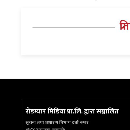
प्र
रोडम्याप मिडिया प्रा.लि. द्वारा सञ्चालित
सूचना तथा प्रशारण विभाग दर्ता नम्बर
:
४६८४
(अनामनगर, काठमाडौं)