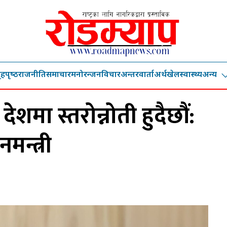
ृहपृष्‍ठ
राजनीति
समाचार
मनोरन्जन
विचार
अन्तरवार्ता
अर्थ
खेल
स्वास्थ्य
अन्य
ेशमा स्तरोन्नोती हुदैछौं:
नमन्त्री