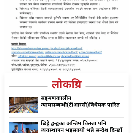
लोकप्रिय
सङ्क्रमणकालीन
न्यायसम्बन्धी(टीआरसी)विधेयक पारित
छिट्टै द्वन्द्वका अन्तिम किस्ता पनि
व्यवस्थापन भइसक्यो भन्ने सन्देश दिन्छौँ