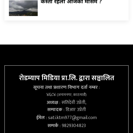
कस्ताे रहला आजकाे माैसम ?
रोडम्याप मिडिया प्रा.लि. द्वारा सञ्चालित
सूचना तथा प्रशारण विभाग दर्ता नम्बर
:
४६८४
(अनामनगर, काठमाडौं)
अध्यक्ष
: सतिदेवी उप्रेती,
सम्पादक
: डिआर उप्रेती
ईमेल
:
sati.ktm977@gmail.com
सम्पर्क
: 9829304823