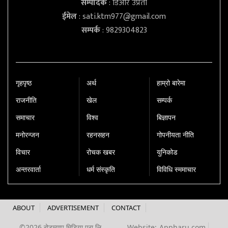
सम्पादक
: डिआर उप्रेती
ईमेल
:
sati.ktm977@gmail.com
सम्पर्क
: 9829304823
गृहपृष्‍ठ
अर्थ
हाम्रो बारेमा
राजनीति
खेल
सम्पर्क
समाचार
विश्व
बिज्ञापन
मनोरन्जन
रहनसहन
गोपनीयता नीति
विचार
रोचक खबर
युनिकोड
अन्तरवार्ता
धर्म संस्कृति
विविधि स्ममाचार
ABOUT
ADVERTISEMENT
CONTACT
©2026 रोडम्याप मिडिया प्रा.लि.
Website:
Appharu.com