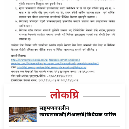
लोकप्रिय
सङ्क्रमणकालीन
न्यायसम्बन्धी(टीआरसी)विधेयक पारित