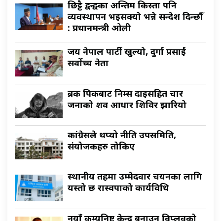
छिट्टै द्वन्द्वका अन्तिम किस्ता पनि
व्यवस्थापन भइसक्यो भन्ने सन्देश दिन्छौँ
: प्रधानमन्त्री ओली
जय नेपाल पार्टी खुल्याे, दुर्गा प्रसाईं
सर्वाेच्च नेता
ब्रक पिकबाट निम्स दाइसहित चार
जनाको शव आधार शिविर झारियो
कांग्रेसले थप्यो नीति उपसमिति,
संयोजकहरु तोकिए
स्थानीय तहमा उम्मेदवार चयनका लागि
यस्तो छ रास्वपाको कार्यविधि
नयाँ कम्युनिष्ट केन्द्र बनाउन विप्लवको