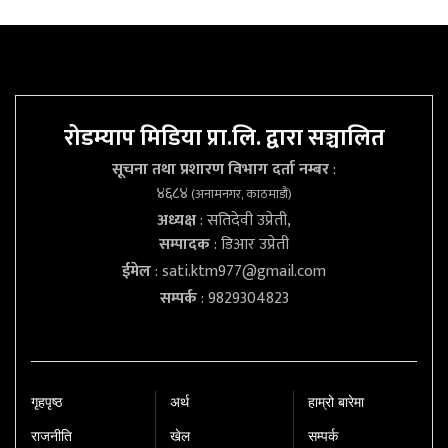
रोडम्याप मिडिया प्रा.लि. द्वारा सञ्चालित
सूचना तथा प्रशारण विभाग दर्ता नम्बर
:
४६८४
(अनामनगर, काठमाडौं)
अध्यक्ष
: सतिदेवी उप्रेती,
सम्पादक
: डिआर उप्रेती
ईमेल
:
sati.ktm977@gmail.com
सम्पर्क
: 9829304823
गृहपृष्‍ठ
अर्थ
हाम्रो बारेमा
राजनीति
खेल
सम्पर्क