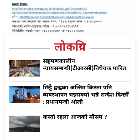
लोकप्रिय
सङ्क्रमणकालीन
न्यायसम्बन्धी(टीआरसी)विधेयक पारित
छिट्टै द्वन्द्वका अन्तिम किस्ता पनि
व्यवस्थापन भइसक्यो भन्ने सन्देश दिन्छौँ
: प्रधानमन्त्री ओली
कस्ताे रहला आजकाे माैसम ?