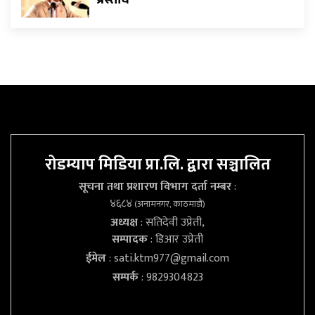
प्रस्ताव
रोडम्याप मिडिया प्रा.लि. द्वारा सञ्चालित
सूचना तथा प्रशारण विभाग दर्ता नम्बर
:
४६८४
(अनामनगर, काठमाडौं)
अध्यक्ष
: सतिदेवी उप्रेती,
सम्पादक
: डिआर उप्रेती
ईमेल
:
sati.ktm977@gmail.com
सम्पर्क
: 9829304823