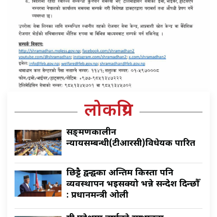
लोकप्रिय
सङ्क्रमणकालीन
न्यायसम्बन्धी(टीआरसी)विधेयक पारित
छिट्टै द्वन्द्वका अन्तिम किस्ता पनि
व्यवस्थापन भइसक्यो भन्ने सन्देश दिन्छौँ
: प्रधानमन्त्री ओली