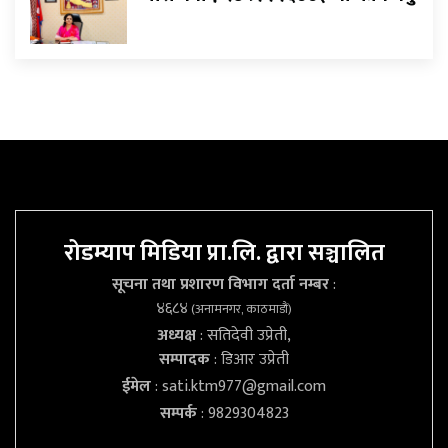
रोडम्याप मिडिया प्रा.लि. द्वारा सञ्चालित
सूचना तथा प्रशारण विभाग दर्ता नम्बर
:
४६८४
(अनामनगर, काठमाडौं)
अध्यक्ष
: सतिदेवी उप्रेती,
सम्पादक
: डिआर उप्रेती
ईमेल
:
sati.ktm977@gmail.com
सम्पर्क
: 9829304823