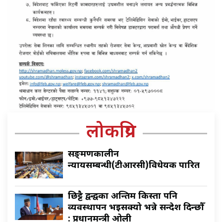
लोकप्रिय
सङ्क्रमणकालीन
न्यायसम्बन्धी(टीआरसी)विधेयक पारित
छिट्टै द्वन्द्वका अन्तिम किस्ता पनि
व्यवस्थापन भइसक्यो भन्ने सन्देश दिन्छौँ
: प्रधानमन्त्री ओली