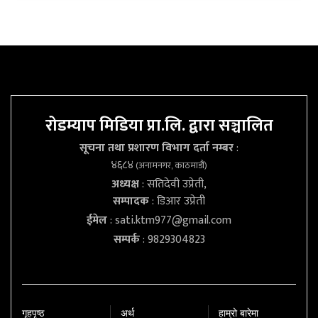
रोडम्याप मिडिया प्रा.लि. द्वारा सञ्चालित
सूचना तथा प्रशारण विभाग दर्ता नम्बर
:
४६८४
(अनामनगर, काठमाडौं)
अध्यक्ष
: सतिदेवी उप्रेती,
सम्पादक
: डिआर उप्रेती
ईमेल
:
sati.ktm977@gmail.com
सम्पर्क
: 9829304823
गृहपृष्‍ठ
अर्थ
हाम्रो बारेमा