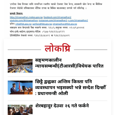
लोकप्रिय
सङ्क्रमणकालीन
न्यायसम्बन्धी(टीआरसी)विधेयक पारित
छिट्टै द्वन्द्वका अन्तिम किस्ता पनि
व्यवस्थापन भइसक्यो भन्ने सन्देश दिन्छौँ
: प्रधानमन्त्री ओली
शेरबहादुर देउवा २६ गते फर्कने