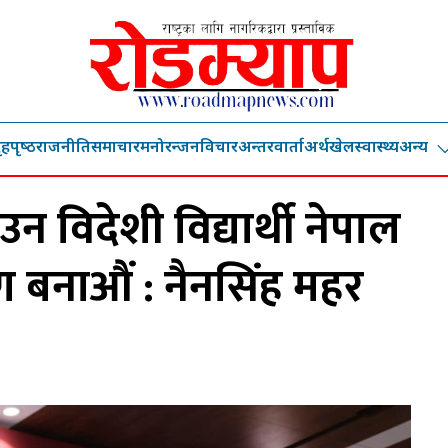
ृहपृष्‍ठ
राजनीति
समाचार
मनोरन्जन
विचार
अन्तरवार्ता
अर्थ
खेल
स्वास्थ्य
अन्य
ाउन विदेशी विद्यार्थी नेपाल
 बनाऔं : नैनसिंह महर