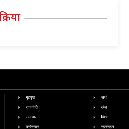
तिक्रिया
गृहपृष्‍ठ
अर्थ
राजनीति
खेल
समाचार
विश्व
मनोरन्जन
रहनसहन