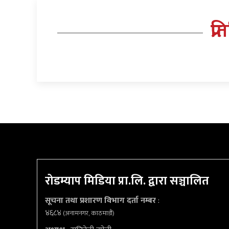
प्र
रोडम्याप मिडिया प्रा.लि. द्वारा सञ्चालित
सूचना तथा प्रशारण विभाग दर्ता नम्बर
:
४६८४
(अनामनगर, काठमाडौं)