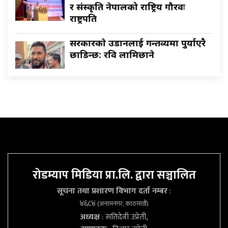
र संस्कृति नेपालको राष्ट्रिय गौरवः
राष्ट्रपति
सरकारकाे उडानलाई गन्तव्यमा पुर्याएरै
छाडिन्छ: रवि लामिछाने
रोडम्याप मिडिया प्रा.लि. द्वारा सञ्चालित
सूचना तथा प्रशारण विभाग दर्ता नम्बर
:
४६८४
(अनामनगर, काठमाडौं)
अध्यक्ष
: सतिदेवी उप्रेती,