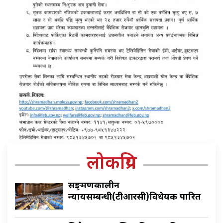
लोकप्रिय
सङ्क्रमणकालीन
न्यायसम्बन्धी(टीआरसी)विधेयक पारित