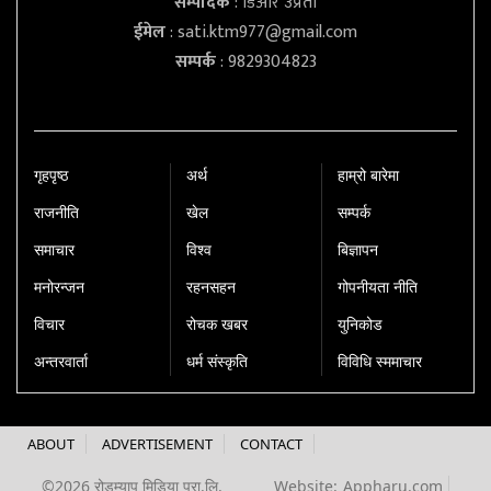
सम्पादक
: डिआर उप्रेती
ईमेल
:
sati.ktm977@gmail.com
सम्पर्क
: 9829304823
गृहपृष्‍ठ
अर्थ
हाम्रो बारेमा
राजनीति
खेल
सम्पर्क
समाचार
विश्व
बिज्ञापन
मनोरन्जन
रहनसहन
गोपनीयता नीति
विचार
रोचक खबर
युनिकोड
अन्तरवार्ता
धर्म संस्कृति
विविधि स्ममाचार
ABOUT
ADVERTISEMENT
CONTACT
©2026 रोडम्याप मिडिया प्रा.लि.
Website:
Appharu.com