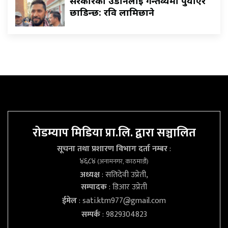
सरकारकाे उडानलाई गन्तव्यमा पुर्याएरै
छाडिन्छ: रवि लामिछाने
रोडम्याप मिडिया प्रा.लि. द्वारा सञ्चालित
सूचना तथा प्रशारण विभाग दर्ता नम्बर
:
४६८४
(अनामनगर, काठमाडौं)
अध्यक्ष
: सतिदेवी उप्रेती,
सम्पादक
: डिआर उप्रेती
ईमेल
:
sati.ktm977@gmail.com
सम्पर्क
: 9829304823