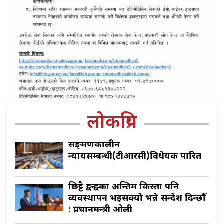
लोकप्रिय
सङ्क्रमणकालीन
न्यायसम्बन्धी(टीआरसी)विधेयक पारित
छिट्टै द्वन्द्वका अन्तिम किस्ता पनि
व्यवस्थापन भइसक्यो भन्ने सन्देश दिन्छौँ
: प्रधानमन्त्री ओली