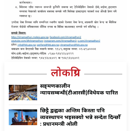
लोकप्रिय
सङ्क्रमणकालीन
न्यायसम्बन्धी(टीआरसी)विधेयक पारित
छिट्टै द्वन्द्वका अन्तिम किस्ता पनि
व्यवस्थापन भइसक्यो भन्ने सन्देश दिन्छौँ
: प्रधानमन्त्री ओली