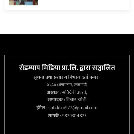
रोडम्याप मिडिया प्रा.लि. द्वारा सञ्चालित
सूचना तथा प्रशारण विभाग दर्ता नम्बर
:
४६८४
(अनामनगर, काठमाडौं)
अध्यक्ष
: सतिदेवी उप्रेती,
सम्पादक
: डिआर उप्रेती
ईमेल
:
sati.ktm977@gmail.com
सम्पर्क
: 9829304823