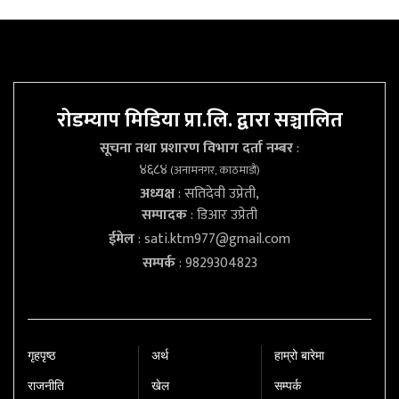
रोडम्याप मिडिया प्रा.लि. द्वारा सञ्चालित
सूचना तथा प्रशारण विभाग दर्ता नम्बर
:
४६८४
(अनामनगर, काठमाडौं)
अध्यक्ष
: सतिदेवी उप्रेती,
सम्पादक
: डिआर उप्रेती
ईमेल
:
sati.ktm977@gmail.com
सम्पर्क
: 9829304823
गृहपृष्‍ठ
अर्थ
हाम्रो बारेमा
राजनीति
खेल
सम्पर्क