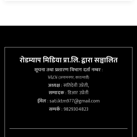
रोडम्याप मिडिया प्रा.लि. द्वारा सञ्चालित
सूचना तथा प्रशारण विभाग दर्ता नम्बर
:
४६८४
(अनामनगर, काठमाडौं)
अध्यक्ष
: सतिदेवी उप्रेती,
सम्पादक
: डिआर उप्रेती
ईमेल
:
sati.ktm977@gmail.com
सम्पर्क
: 9829304823