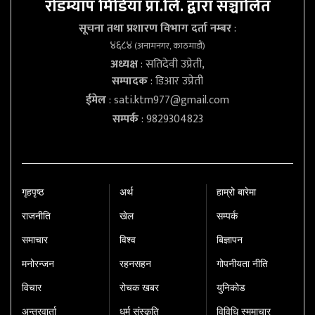
रोडम्याप मिडिया प्रा.लि. द्वारा सञ्चालित
सूचना तथा प्रशारण विभाग दर्ता नम्बर
:
४६८४
(अनामनगर, काठमाडौं)
अध्यक्ष
: सतिदेवी उप्रेती,
सम्पादक
: डिआर उप्रेती
ईमेल
:
sati.ktm977@gmail.com
सम्पर्क
: 9829304823
गृहपृष्‍ठ
अर्थ
हाम्रो बारेमा
राजनीति
खेल
सम्पर्क
समाचार
विश्व
बिज्ञापन
मनोरन्जन
रहनसहन
गोपनीयता नीति
विचार
रोचक खबर
युनिकोड
अन्तरवार्ता
धर्म संस्कृति
विविधि स्ममाचार