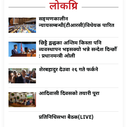
लोकप्रिय
सङ्क्रमणकालीन
न्यायसम्बन्धी(टीआरसी)विधेयक पारित
छिट्टै द्वन्द्वका अन्तिम किस्ता पनि
व्यवस्थापन भइसक्यो भन्ने सन्देश दिन्छौँ
: प्रधानमन्त्री ओली
शेरबहादुर देउवा २६ गते फर्कने
आदिवासी दिवसको तयारी पूरा
प्रतिनिधिसभा बैठक(LIVE)