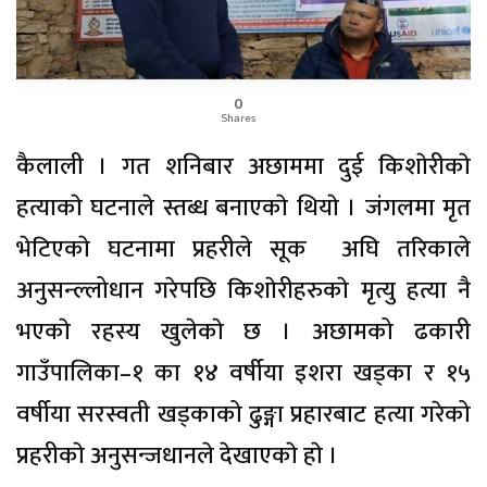
0
Shares
कैलाली । गत शनिबार अछाममा दुई किशाेरीकाे
हत्याकाे घटनाले स्तब्ध बनाएकाे थियाे । जंगलमा मृत
भेटिएकाे घटनामा प्रहरीले सूक अघि तरिकाले
अनुसन्ल्लोधान गरेपछि किशाेरीहरुकाे मृत्यु हत्या नै
भएकाे रहस्य खुलेकाे छ । अछामको ढकारी
गाउँपालिका–१ का १४ वर्षीया इशरा खड्का र १५
वर्षीया सरस्वती खड्काको ढुङ्गा प्रहारबाट हत्या गरेको
प्रहरीकाे अनुसन्जधानले देखाएकाे हाे ।