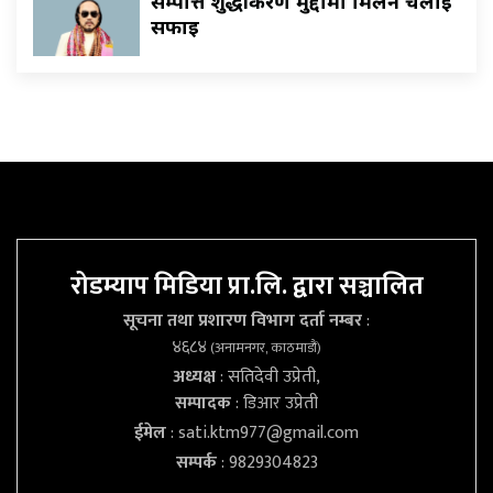
सम्पत्ति शुद्धीकरण मुद्दामा मिलन चक्रेलाई
सफाइ
रोडम्याप मिडिया प्रा.लि. द्वारा सञ्चालित
सूचना तथा प्रशारण विभाग दर्ता नम्बर
:
४६८४
(अनामनगर, काठमाडौं)
अध्यक्ष
: सतिदेवी उप्रेती,
सम्पादक
: डिआर उप्रेती
ईमेल
:
sati.ktm977@gmail.com
सम्पर्क
: 9829304823