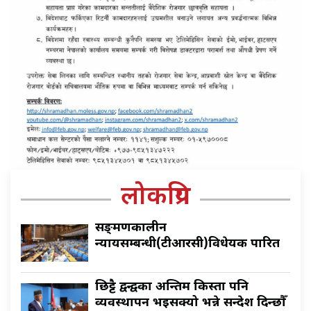
लोकप्रिय
सङ्क्रमणकालीन
न्यायसम्बन्धी(टीआरसी)विधेयक पारित
छिट्टै द्वन्द्वका अन्तिम किस्ता पनि
व्यवस्थापन भइसक्यो भन्ने सन्देश दिन्छौँ