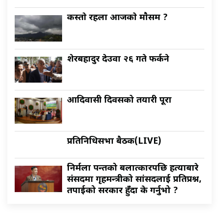
कस्ताे रहला आजकाे माैसम ?
शेरबहादुर देउवा २६ गते फर्कने
आदिवासी दिवसको तयारी पूरा
प्रतिनिधिसभा बैठक(LIVE)
निर्मला पन्तको बलात्कारपछि हत्याबारे
संसदमा गृहमन्त्रीको सांसदलाई प्रतिप्रश्न,
तपाईको सरकार हुँदा के गर्नुभो ?