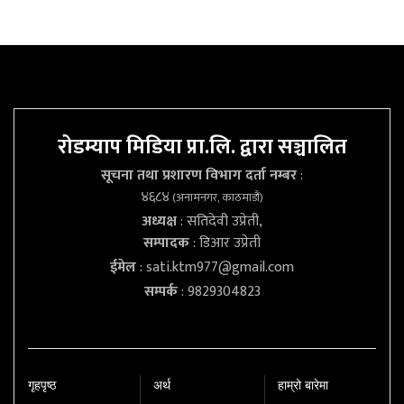
रोडम्याप मिडिया प्रा.लि. द्वारा सञ्चालित
सूचना तथा प्रशारण विभाग दर्ता नम्बर
:
४६८४
(अनामनगर, काठमाडौं)
अध्यक्ष
: सतिदेवी उप्रेती,
सम्पादक
: डिआर उप्रेती
ईमेल
:
sati.ktm977@gmail.com
सम्पर्क
: 9829304823
गृहपृष्‍ठ
अर्थ
हाम्रो बारेमा