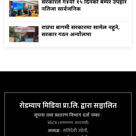
सरकारले ग¥यो १५ दिनको बम्पर उपहार
नतिजा सार्वजनिक
राप्रपा बागमी सरकारमा सामेल नहुने,
सरकार गठन अन्याैलमा
रोडम्याप मिडिया प्रा.लि. द्वारा सञ्चालित
सूचना तथा प्रशारण विभाग दर्ता नम्बर
:
४६८४
(अनामनगर, काठमाडौं)
अध्यक्ष
: सतिदेवी उप्रेती,