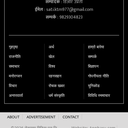
सम्पादक
: डिआर उप्रेती
ईमेल
:
sati.ktm977@gmail.com
सम्पर्क
: 9829304823
गृहपृष्‍ठ
अर्थ
हाम्रो बारेमा
राजनीति
खेल
सम्पर्क
समाचार
विश्व
बिज्ञापन
मनोरन्जन
रहनसहन
गोपनीयता नीति
विचार
रोचक खबर
युनिकोड
अन्तरवार्ता
धर्म संस्कृति
विविधि स्ममाचार
ABOUT
ADVERTISEMENT
CONTACT
©2026 रोडम्याप मिडिया प्रा.लि.
Website:
Appharu.com