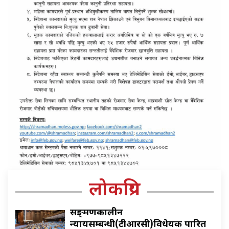
लोकप्रिय
सङ्क्रमणकालीन
न्यायसम्बन्धी(टीआरसी)विधेयक पारित