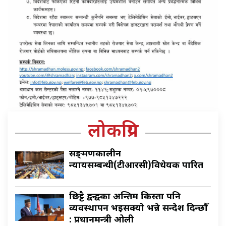
लोकप्रिय
सङ्क्रमणकालीन
न्यायसम्बन्धी(टीआरसी)विधेयक पारित
छिट्टै द्वन्द्वका अन्तिम किस्ता पनि
व्यवस्थापन भइसक्यो भन्ने सन्देश दिन्छौँ
: प्रधानमन्त्री ओली