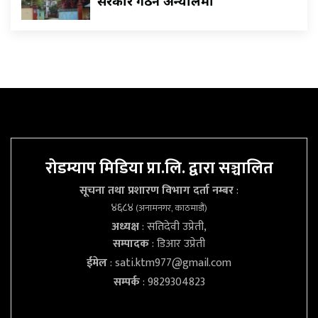
सरकार गठन अन्याैलमा
रोडम्याप मिडिया प्रा.लि. द्वारा सञ्चालित
सूचना तथा प्रशारण विभाग दर्ता नम्बर
:
४६८४
(अनामनगर, काठमाडौं)
अध्यक्ष
: सतिदेवी उप्रेती,
सम्पादक
: डिआर उप्रेती
ईमेल
:
sati.ktm977@gmail.com
सम्पर्क
: 9829304823