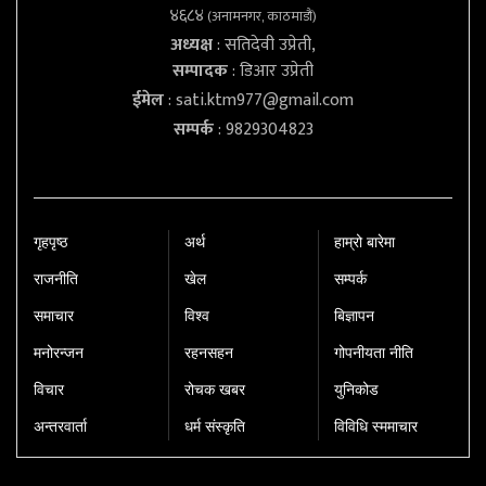
४६८४
(अनामनगर, काठमाडौं)
अध्यक्ष
: सतिदेवी उप्रेती,
सम्पादक
: डिआर उप्रेती
ईमेल
:
sati.ktm977@gmail.com
सम्पर्क
: 9829304823
गृहपृष्‍ठ
अर्थ
हाम्रो बारेमा
राजनीति
खेल
सम्पर्क
समाचार
विश्व
बिज्ञापन
मनोरन्जन
रहनसहन
गोपनीयता नीति
विचार
रोचक खबर
युनिकोड
अन्तरवार्ता
धर्म संस्कृति
विविधि स्ममाचार