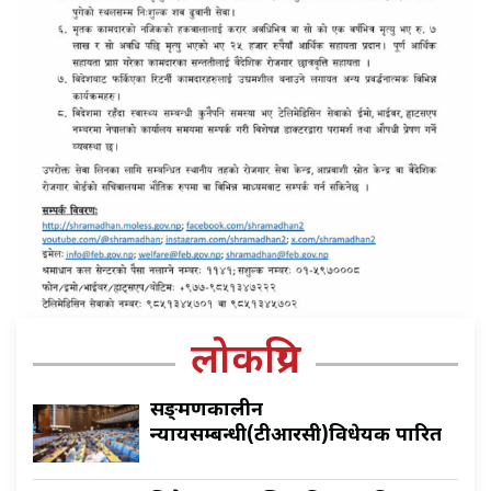
लोकप्रिय
सङ्क्रमणकालीन
न्यायसम्बन्धी(टीआरसी)विधेयक पारित