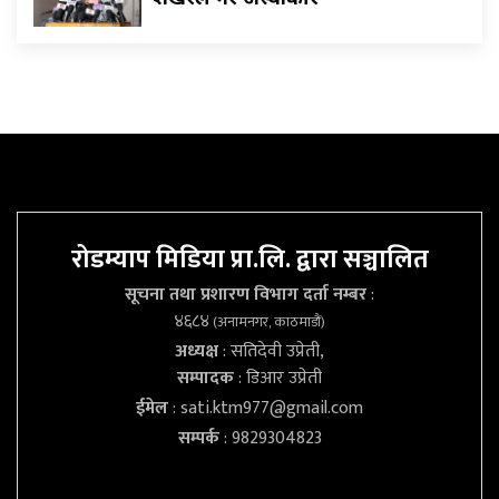
रोडम्याप मिडिया प्रा.लि. द्वारा सञ्चालित
सूचना तथा प्रशारण विभाग दर्ता नम्बर
:
४६८४
(अनामनगर, काठमाडौं)
अध्यक्ष
: सतिदेवी उप्रेती,
सम्पादक
: डिआर उप्रेती
ईमेल
:
sati.ktm977@gmail.com
सम्पर्क
: 9829304823