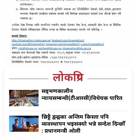
लोकप्रिय
सङ्क्रमणकालीन
न्यायसम्बन्धी(टीआरसी)विधेयक पारित
छिट्टै द्वन्द्वका अन्तिम किस्ता पनि
व्यवस्थापन भइसक्यो भन्ने सन्देश दिन्छौँ
: प्रधानमन्त्री ओली