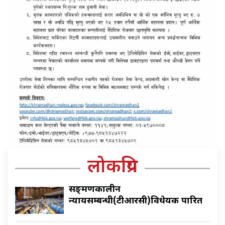
लोकप्रिय
सङ्क्रमणकालीन
न्यायसम्बन्धी(टीआरसी)विधेयक पारित