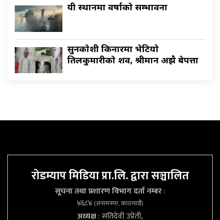
यी स्थानमा वर्षाकाे सम्भावना
सुनकाेशी किनारमा भेटियाे
तिलकुमारीकाे शव, श्रीमान अझै बेपत्ता
रोडम्याप मिडिया प्रा.लि. द्वारा सञ्चालित
सूचना तथा प्रशारण विभाग दर्ता नम्बर
:
४६८४
(अनामनगर, काठमाडौं)
अध्यक्ष
: सतिदेवी उप्रेती,