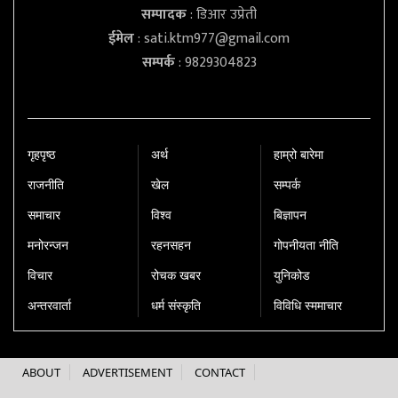
सम्पादक
: डिआर उप्रेती
ईमेल
:
sati.ktm977@gmail.com
सम्पर्क
: 9829304823
गृहपृष्‍ठ
अर्थ
हाम्रो बारेमा
राजनीति
खेल
सम्पर्क
समाचार
विश्व
बिज्ञापन
मनोरन्जन
रहनसहन
गोपनीयता नीति
विचार
रोचक खबर
युनिकोड
अन्तरवार्ता
धर्म संस्कृति
विविधि स्ममाचार
ABOUT
ADVERTISEMENT
CONTACT