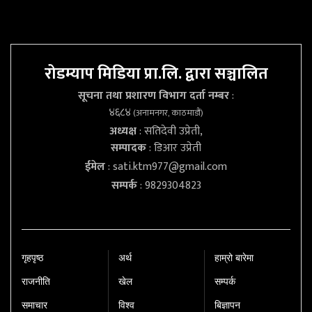
रोडम्याप मिडिया प्रा.लि. द्वारा सञ्चालित
सूचना तथा प्रशारण विभाग दर्ता नम्बर
:
४६८४
(अनामनगर, काठमाडौं)
अध्यक्ष
: सतिदेवी उप्रेती,
सम्पादक
: डिआर उप्रेती
ईमेल
:
sati.ktm977@gmail.com
सम्पर्क
: 9829304823
गृहपृष्‍ठ
अर्थ
हाम्रो बारेमा
राजनीति
खेल
सम्पर्क
समाचार
विश्व
बिज्ञापन