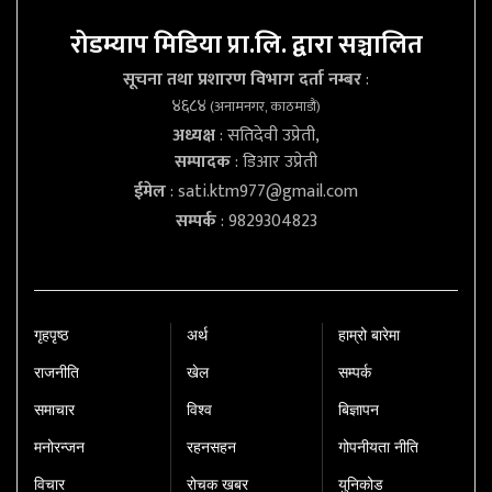
रोडम्याप मिडिया प्रा.लि. द्वारा सञ्चालित
सूचना तथा प्रशारण विभाग दर्ता नम्बर
:
४६८४
(अनामनगर, काठमाडौं)
अध्यक्ष
: सतिदेवी उप्रेती,
सम्पादक
: डिआर उप्रेती
ईमेल
:
sati.ktm977@gmail.com
सम्पर्क
: 9829304823
गृहपृष्‍ठ
अर्थ
हाम्रो बारेमा
राजनीति
खेल
सम्पर्क
समाचार
विश्व
बिज्ञापन
मनोरन्जन
रहनसहन
गोपनीयता नीति
विचार
रोचक खबर
युनिकोड