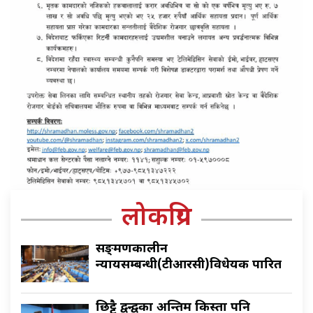
लोकप्रिय
सङ्क्रमणकालीन
न्यायसम्बन्धी(टीआरसी)विधेयक पारित
छिट्टै द्वन्द्वका अन्तिम किस्ता पनि