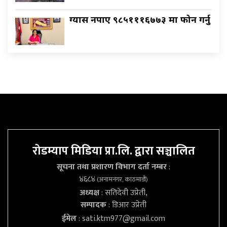
ग्यास नपाए ९८५१११६७७३ मा फोन गर्नु
रोडम्याप मिडिया प्रा.लि. द्वारा सञ्चालित
सूचना तथा प्रशारण विभाग दर्ता नम्बर
:
४६८४
(अनामनगर, काठमाडौं)
अध्यक्ष
: सतिदेवी उप्रेती,
सम्पादक
: डिआर उप्रेती
ईमेल
:
sati.ktm977@gmail.com