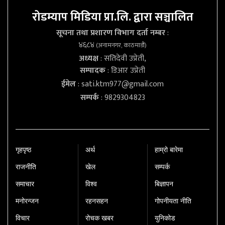
रोडम्याप मिडिया प्रा.लि. द्वारा सञ्चालित
सूचना तथा प्रशारण विभाग दर्ता नम्बर
:
४६८४
(अनामनगर, काठमाडौं)
अध्यक्ष
: सतिदेवी उप्रेती,
सम्पादक
: डिआर उप्रेती
ईमेल
:
sati.ktm977@gmail.com
सम्पर्क
: 9829304823
गृहपृष्‍ठ
अर्थ
हाम्रो बारेमा
राजनीति
खेल
सम्पर्क
समाचार
विश्व
बिज्ञापन
मनोरन्जन
रहनसहन
गोपनीयता नीति
विचार
रोचक खबर
युनिकोड