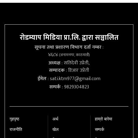
रोडम्याप मिडिया प्रा.लि. द्वारा सञ्चालित
सूचना तथा प्रशारण विभाग दर्ता नम्बर
:
४६८४
(अनामनगर, काठमाडौं)
अध्यक्ष
: सतिदेवी उप्रेती,
सम्पादक
: डिआर उप्रेती
ईमेल
:
sati.ktm977@gmail.com
सम्पर्क
: 9829304823
गृहपृष्‍ठ
अर्थ
हाम्रो बारेमा
राजनीति
खेल
सम्पर्क