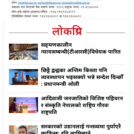
लोकप्रिय
सङ्क्रमणकालीन
न्यायसम्बन्धी(टीआरसी)विधेयक पारित
छिट्टै द्वन्द्वका अन्तिम किस्ता पनि
व्यवस्थापन भइसक्यो भन्ने सन्देश दिन्छौँ
: प्रधानमन्त्री ओली
आदिवासी जनजातिको विशिष्ट पहिचान
र संस्कृति नेपालको राष्ट्रिय गौरवः
राष्ट्रपति
सरकारकाे उडानलाई गन्तव्यमा पुर्याएरै
छाडिन्छ: रवि लामिछाने