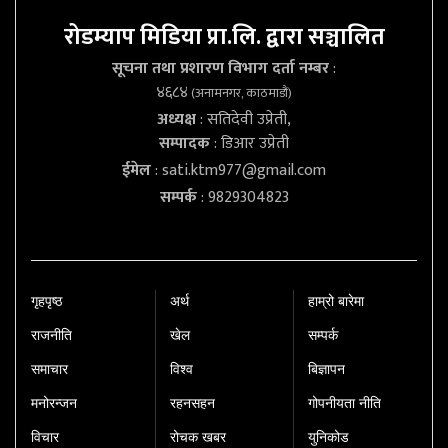
रोडम्याप मिडिया प्रा.लि. द्वारा सञ्चालित
सूचना तथा प्रशारण विभाग दर्ता नम्बर
:
४६८४
(अनामनगर, काठमाडौं)
अध्यक्ष
: सतिदेवी उप्रेती,
सम्पादक
: डिआर उप्रेती
ईमेल
:
sati.ktm977@gmail.com
सम्पर्क
: 9829304823
गृहपृष्‍ठ
अर्थ
हाम्रो बारेमा
राजनीति
खेल
सम्पर्क
समाचार
विश्व
बिज्ञापन
मनोरन्जन
रहनसहन
गोपनीयता नीति
विचार
रोचक खबर
युनिकोड