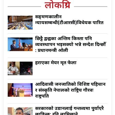
लोकप्रिय
सङ्क्रमणकालीन
न्यायसम्बन्धी(टीआरसी)विधेयक पारित
छिट्टै द्वन्द्वका अन्तिम किस्ता पनि
व्यवस्थापन भइसक्यो भन्ने सन्देश दिन्छौँ
: प्रधानमन्त्री ओली
हराएका मेयर मृत फेला
आदिवासी जनजातिको विशिष्ट पहिचान
र संस्कृति नेपालको राष्ट्रिय गौरवः
राष्ट्रपति
सरकारकाे उडानलाई गन्तव्यमा पुर्याएरै
छाडिन्छ: रवि लामिछाने