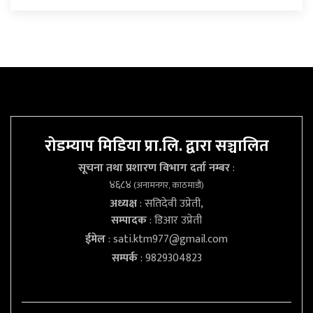
रोडम्याप मिडिया प्रा.लि. द्वारा सञ्चालित
सूचना तथा प्रशारण विभाग दर्ता नम्बर
:
४६८४
(अनामनगर, काठमाडौं)
अध्यक्ष
: सतिदेवी उप्रेती,
सम्पादक
: डिआर उप्रेती
ईमेल
:
sati.ktm977@gmail.com
सम्पर्क
: 9829304823