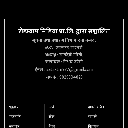
रोडम्याप मिडिया प्रा.लि. द्वारा सञ्चालित
सूचना तथा प्रशारण विभाग दर्ता नम्बर
:
४६८४
(अनामनगर, काठमाडौं)
अध्यक्ष
: सतिदेवी उप्रेती,
सम्पादक
: डिआर उप्रेती
ईमेल
:
sati.ktm977@gmail.com
सम्पर्क
: 9829304823
गृहपृष्‍ठ
अर्थ
हाम्रो बारेमा
राजनीति
खेल
सम्पर्क
समाचार
विश्व
बिज्ञापन