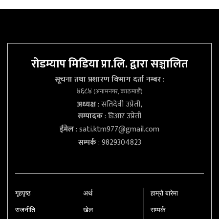
रोडम्याप मिडिया प्रा.लि. द्वारा सञ्चालित
सूचना तथा प्रशारण विभाग दर्ता नम्बर
:
४६८४
(अनामनगर, काठमाडौं)
अध्यक्ष
: सतिदेवी उप्रेती,
सम्पादक
: डिआर उप्रेती
ईमेल
:
sati.ktm977@gmail.com
सम्पर्क
: 9829304823
गृहपृष्‍ठ
अर्थ
हाम्रो बारेमा
राजनीति
खेल
सम्पर्क