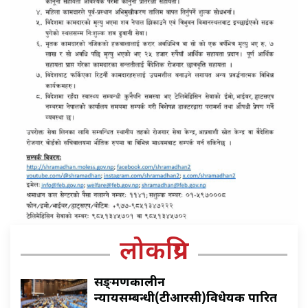
लोकप्रिय
सङ्क्रमणकालीन
न्यायसम्बन्धी(टीआरसी)विधेयक पारित