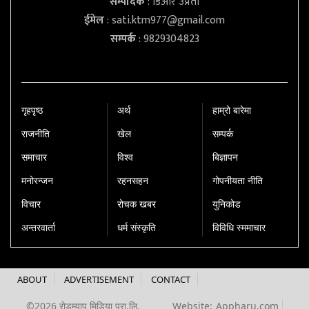
सम्पादक
: डिआर उप्रेती
ईमेल
:
sati.ktm977@gmail.com
सम्पर्क
: 9829304823
गृहपृष्‍ठ
अर्थ
हाम्रो बारेमा
राजनीति
खेल
सम्पर्क
समाचार
विश्व
बिज्ञापन
मनोरन्जन
रहनसहन
गोपनीयता नीति
विचार
रोचक खबर
युनिकोड
अन्तरवार्ता
धर्म संस्कृति
विविधि स्ममाचार
ABOUT
ADVERTISEMENT
CONTACT
©2026 रोडम्याप मिडिया प्रा.लि.
Website:
Appharu.com