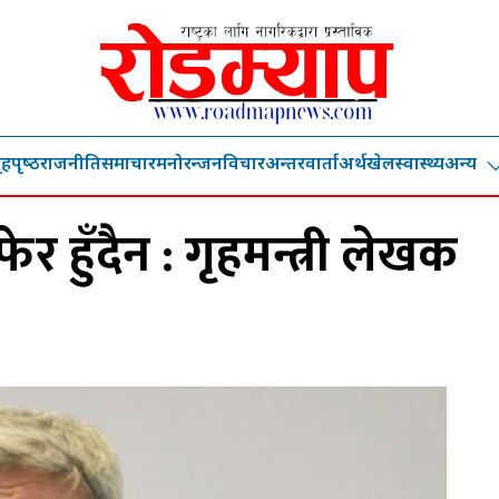
ृहपृष्‍ठ
राजनीति
समाचार
मनोरन्जन
विचार
अन्तरवार्ता
अर्थ
खेल
स्वास्थ्य
अन्य
ेर हुँदैन : गृहमन्त्री लेखक