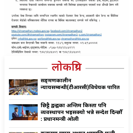
लोकप्रिय
सङ्क्रमणकालीन
न्यायसम्बन्धी(टीआरसी)विधेयक पारित
छिट्टै द्वन्द्वका अन्तिम किस्ता पनि
व्यवस्थापन भइसक्यो भन्ने सन्देश दिन्छौँ
: प्रधानमन्त्री ओली