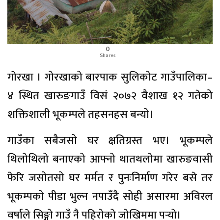
0
Shares
गाेरखा । गोरखाको बारपाक सुलिकोट गाउँपालिका–
४ स्थित खारुङगाउँ विसं २०७२ वैशाख १२ गतेको
शक्तिशाली भूकम्पले तहसनहस बन्यो।
गाउँका सबैजसो घर क्षतिग्रस्त भए। भूकम्पले
थिलोथिलो बनाएको आफ्नो थातथलोमा खारुङवासी
फेरि जसोतसो घर मर्मत र पुनःनिर्माण गरेर बसे तर
भूकम्पको पीडा भुल्न नपाउँदै सोही असारमा अविरल
वर्षाले सिङ्गो गाउँ नै पहिरोको जोखिममा पर्‍यो।