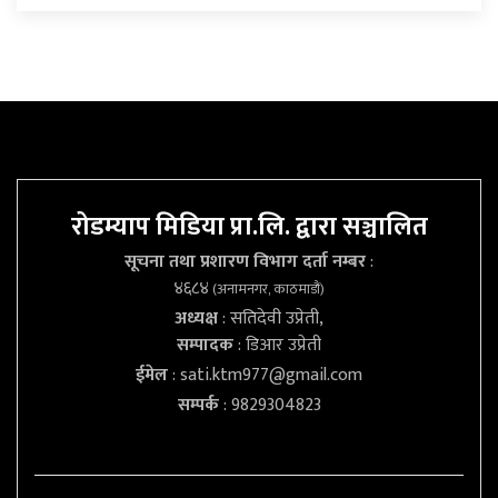
रोडम्याप मिडिया प्रा.लि. द्वारा सञ्चालित
सूचना तथा प्रशारण विभाग दर्ता नम्बर
:
४६८४
(अनामनगर, काठमाडौं)
अध्यक्ष
: सतिदेवी उप्रेती,
सम्पादक
: डिआर उप्रेती
ईमेल
:
sati.ktm977@gmail.com
सम्पर्क
: 9829304823