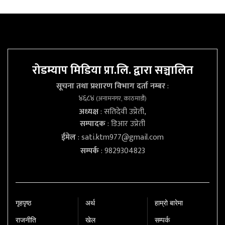
रोडम्याप मिडिया प्रा.लि. द्वारा सञ्चालित
सूचना तथा प्रशारण विभाग दर्ता नम्बर
:
४६८४
(अनामनगर, काठमाडौं)
अध्यक्ष
: सतिदेवी उप्रेती,
सम्पादक
: डिआर उप्रेती
ईमेल
:
sati.ktm977@gmail.com
सम्पर्क
: 9829304823
गृहपृष्‍ठ
अर्थ
हाम्रो बारेमा
राजनीति
खेल
सम्पर्क